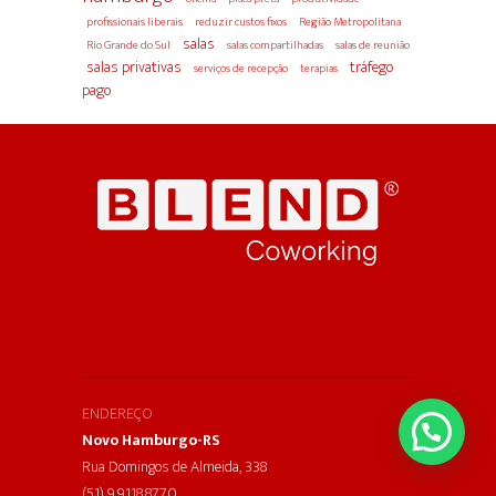
profissionais liberais
reduzir custos fixos
Região Metropolitana
salas
Rio Grande do Sul
salas compartilhadas
salas de reunião
salas privativas
tráfego
serviços de recepção
terapias
pago
ENDEREÇO
Novo Hamburgo-RS
Rua Domingos de Almeida, 338
(51) 9.9118.8770