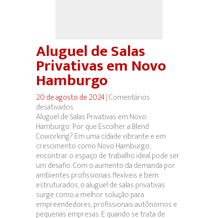
Aluguel de Salas
Privativas em Novo
Hamburgo
20 de agosto de 2024
|
Comentários
desativados
em
Aluguel de Salas Privativas em Novo
Aluguel
Hamburgo: Por que Escolher a Blend
de
Coworking? Em uma cidade vibrante e em
Salas
crescimento como Novo Hamburgo,
Privativas
encontrar o espaço de trabalho ideal pode ser
em
um desafio. Com o aumento da demanda por
Novo
ambientes profissionais flexíveis e bem
Hamburgo
estruturados, o aluguel de salas privativas
surge como a melhor solução para
empreendedores, profissionais autônomos e
pequenas empresas. E quando se trata de