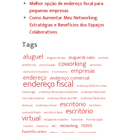
Melhor opção de endereço fiscal para
pequenas empresas
Como Aumentar Meu Networking:
Estratégias e Benefícios dos Espaços
Colaborativos
Tags
aluguel
aluguel de salas
aluguel de sala
centrais
coworking
telefônicas
comunicação
desconto
empresas
domicílio tributário
e-commerce
endereço
endereço comercial
endereço fiscal
endereço fiscal em novo
hamburgo
endereço fiscal para contadores
endereço fiscal para
inscrição estadual
endereço fiscal para MEI
endereço fiscal para
escritório
startups
endereço virtual
escritório
escritório
compartilhado
escritório fiscal
virtual
estação de trabalho
fazendas
Formalização
novo
networking
imóveis
medicina
MEI
hamburgo
oficina
placa preta
produtividade