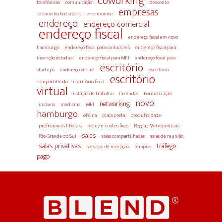
coworking
telefônicas
comunicação
desconto
empresas
domicílio tributário
e-commerce
endereço
endereço comercial
endereço fiscal
endereço fiscal em novo
hamburgo
endereço fiscal para contadores
endereço fiscal para
inscrição estadual
endereço fiscal para MEI
endereço fiscal para
escritório
startups
endereço virtual
escritório
escritório
compartilhado
escritório fiscal
virtual
estação de trabalho
fazendas
Formalização
novo
networking
imóveis
medicina
MEI
hamburgo
oficina
placa preta
produtividade
profissionais liberais
reduzir custos fixos
Região Metropolitana
salas
Rio Grande do Sul
salas compartilhadas
salas de reunião
salas privativas
tráfego
serviços de recepção
terapias
pago