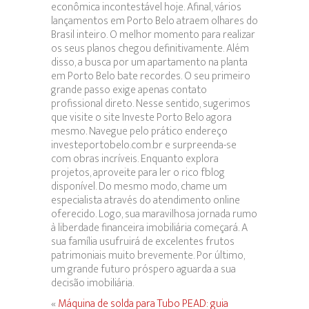
econômica incontestável hoje. Afinal, vários
lançamentos em Porto Belo atraem olhares do
Brasil inteiro. O melhor momento para realizar
os seus planos chegou definitivamente. Além
disso, a busca por um apartamento na planta
em Porto Belo bate recordes. O seu primeiro
grande passo exige apenas contato
profissional direto. Nesse sentido, sugerimos
que visite o site Investe Porto Belo agora
mesmo. Navegue pelo prático endereço
investeportobelo.com.br e surpreenda-se
com obras incríveis. Enquanto explora
projetos, aproveite para ler o rico fblog
disponível. Do mesmo modo, chame um
especialista através do atendimento online
oferecido. Logo, sua maravilhosa jornada rumo
à liberdade financeira imobiliária começará. A
sua família usufruirá de excelentes frutos
patrimoniais muito brevemente. Por último,
um grande futuro próspero aguarda a sua
decisão imobiliária.
«
Máquina de solda para Tubo PEAD: guia