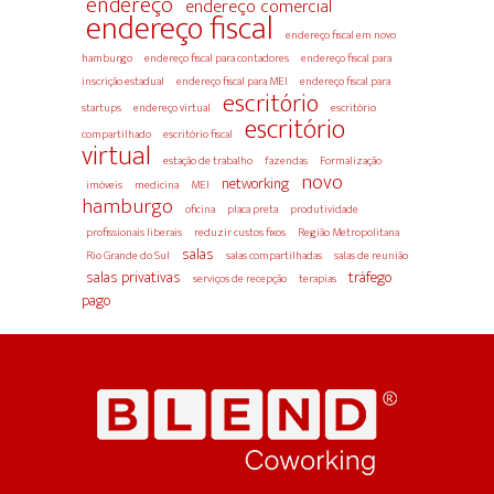
endereço
endereço comercial
endereço fiscal
endereço fiscal em novo
hamburgo
endereço fiscal para contadores
endereço fiscal para
inscrição estadual
endereço fiscal para MEI
endereço fiscal para
escritório
startups
endereço virtual
escritório
escritório
compartilhado
escritório fiscal
virtual
estação de trabalho
fazendas
Formalização
novo
networking
imóveis
medicina
MEI
hamburgo
oficina
placa preta
produtividade
profissionais liberais
reduzir custos fixos
Região Metropolitana
salas
Rio Grande do Sul
salas compartilhadas
salas de reunião
salas privativas
tráfego
serviços de recepção
terapias
pago