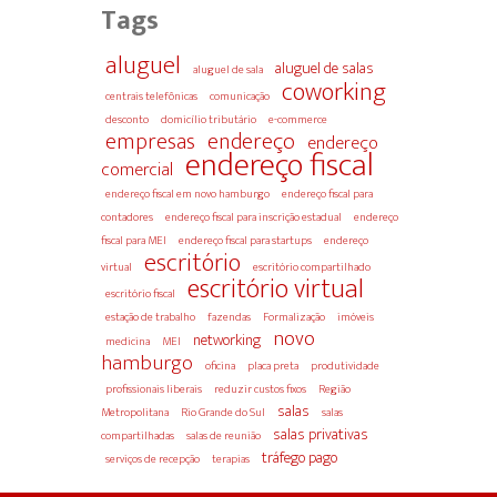
Tags
aluguel
aluguel de salas
aluguel de sala
coworking
centrais telefônicas
comunicação
desconto
domicílio tributário
e-commerce
empresas
endereço
endereço
endereço fiscal
comercial
endereço fiscal em novo hamburgo
endereço fiscal para
contadores
endereço fiscal para inscrição estadual
endereço
fiscal para MEI
endereço fiscal para startups
endereço
escritório
virtual
escritório compartilhado
escritório virtual
escritório fiscal
estação de trabalho
fazendas
Formalização
imóveis
novo
networking
medicina
MEI
hamburgo
oficina
placa preta
produtividade
profissionais liberais
reduzir custos fixos
Região
salas
Metropolitana
Rio Grande do Sul
salas
salas privativas
compartilhadas
salas de reunião
tráfego pago
serviços de recepção
terapias