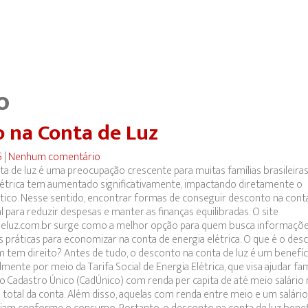
o
 na Conta de Luz
5
|
Nenhum comentário
 de luz é uma preocupação crescente para muitas famílias brasileiras. 
létrica tem aumentado significativamente, impactando diretamente o
co. Nesse sentido, encontrar formas de conseguir desconto na conta
 para reduzir despesas e manter as finanças equilibradas. O site
eluz.com.br surge como a melhor opção para quem busca informaçõ
s práticas para economizar na conta de energia elétrica. O que é o des
m tem direito? Antes de tudo, o desconto na conta de luz é um benefíc
mente por meio da Tarifa Social de Energia Elétrica, que visa ajudar fam
s no Cadastro Único (CadÚnico) com renda per capita de até meio salário
tal da conta. Além disso, aquelas com renda entre meio e um salári