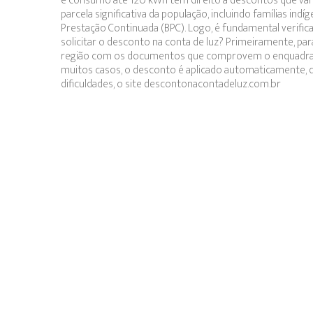
e consumo até 120 kWh têm direito a descontos que var
parcela significativa da população, incluindo famílias ind
Prestação Continuada (BPC). Logo, é fundamental verific
solicitar o desconto na conta de luz? Primeiramente, par
região com os documentos que comprovem o enquadrame
muitos casos, o desconto é aplicado automaticamente, d
dificuldades, o site descontonacontadeluz.com.br