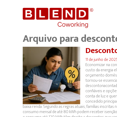
Arquivo para
descont
Desconto
11 de junho de 202
Economizar na conta
custo da energia e
orçamento domésti
tornou-se essencial
descontonacontad
confiáveis e opçõe
conta de luz e que
concedido principal
baixa renda. Segundo as regras atuais, famílias inscrita
consumo mensal de até 80 kWh podem receber isenção to