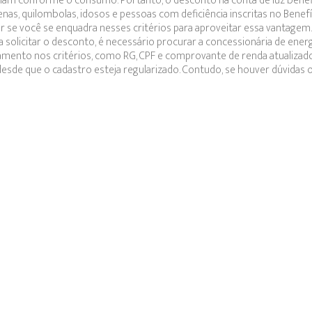
iam conforme o consumo. Portanto, o desconto na conta de luz benef
ígenas, quilombolas, idosos e pessoas com deficiência inscritas no Benef
ar se você se enquadra nesses critérios para aproveitar essa vantage
a solicitar o desconto, é necessário procurar a concessionária de energ
nto nos critérios, como RG, CPF e comprovante de renda atualizad
esde que o cadastro esteja regularizado. Contudo, se houver dúvidas 