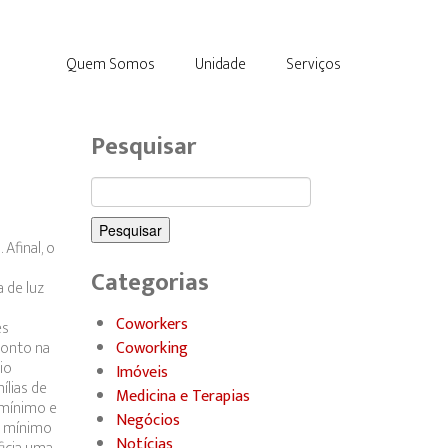
Quem Somos
Unidade
Serviços
Pesquisar
Pesquisar
por:
Afinal, o
Categorias
 de luz
Coworkers
es
conto na
Coworking
io
Imóveis
ílias de
Medicina e Terapias
 mínimo e
Negócios
o mínimo
Notícias