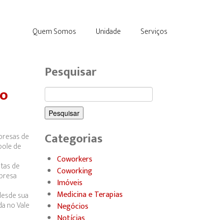
Quem Somos
Unidade
Serviços
Pesquisar
vo
Pesquisar
por:
Categorias
presas de
pole de
Coworkers
tas de
Coworking
mpresa
Imóveis
Medicina e Terapias
desde sua
a no Vale
Negócios
Notícias