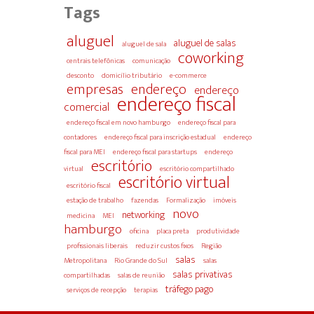
Tags
aluguel
aluguel de salas
aluguel de sala
coworking
centrais telefônicas
comunicação
desconto
domicílio tributário
e-commerce
empresas
endereço
endereço
endereço fiscal
comercial
endereço fiscal em novo hamburgo
endereço fiscal para
contadores
endereço fiscal para inscrição estadual
endereço
fiscal para MEI
endereço fiscal para startups
endereço
escritório
virtual
escritório compartilhado
escritório virtual
escritório fiscal
estação de trabalho
fazendas
Formalização
imóveis
novo
networking
medicina
MEI
hamburgo
oficina
placa preta
produtividade
profissionais liberais
reduzir custos fixos
Região
salas
Metropolitana
Rio Grande do Sul
salas
salas privativas
compartilhadas
salas de reunião
tráfego pago
serviços de recepção
terapias