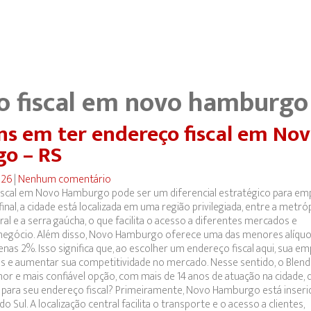
o fiscal em novo hamburgo
s em ter endereço fiscal em No
o – RS
026
|
Nenhum comentário
iscal em Novo Hamburgo pode ser um diferencial estratégico para em
inal, a cidade está localizada em uma região privilegiada, entre a metró
oral e a serra gaúcha, o que facilita o acesso a diferentes mercados e
negócio. Além disso, Novo Hamburgo oferece uma das menores alíquo
enas 2%. Isso significa que, ao escolher um endereço fiscal aqui, sua e
s e aumentar sua competitividade no mercado. Nesse sentido, o Blend
or e mais confiável opção, com mais de 14 anos de atuação na cidade, 
ara seu endereço fiscal? Primeiramente, Novo Hamburgo está inserid
Sul. A localização central facilita o transporte e o acesso a clientes,