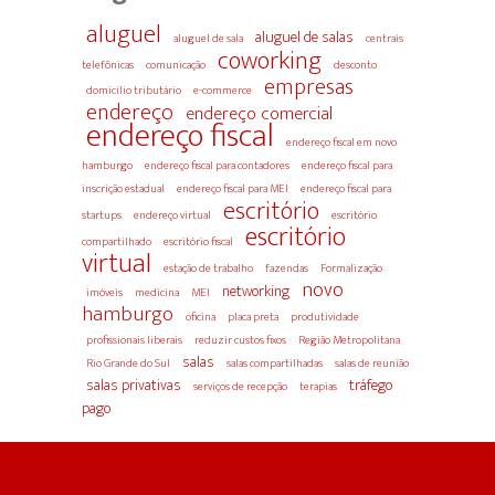
aluguel
aluguel de salas
aluguel de sala
centrais
coworking
telefônicas
comunicação
desconto
empresas
domicílio tributário
e-commerce
endereço
endereço comercial
endereço fiscal
endereço fiscal em novo
hamburgo
endereço fiscal para contadores
endereço fiscal para
inscrição estadual
endereço fiscal para MEI
endereço fiscal para
escritório
startups
endereço virtual
escritório
escritório
compartilhado
escritório fiscal
virtual
estação de trabalho
fazendas
Formalização
novo
networking
imóveis
medicina
MEI
hamburgo
oficina
placa preta
produtividade
profissionais liberais
reduzir custos fixos
Região Metropolitana
salas
Rio Grande do Sul
salas compartilhadas
salas de reunião
salas privativas
tráfego
serviços de recepção
terapias
pago