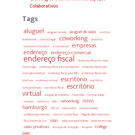
Colaborativos
Tags
aluguel
aluguel de salas
aluguel de sala
centrais
coworking
telefônicas
comunicação
desconto
empresas
domicílio tributário
e-commerce
endereço
endereço comercial
endereço fiscal
endereço fiscal em novo
hamburgo
endereço fiscal para contadores
endereço fiscal para
inscrição estadual
endereço fiscal para MEI
endereço fiscal para
escritório
startups
endereço virtual
escritório
escritório
compartilhado
escritório fiscal
virtual
estação de trabalho
fazendas
Formalização
novo
networking
imóveis
medicina
MEI
hamburgo
oficina
placa preta
produtividade
profissionais liberais
reduzir custos fixos
Região Metropolitana
salas
Rio Grande do Sul
salas compartilhadas
salas de reunião
salas privativas
tráfego
serviços de recepção
terapias
pago