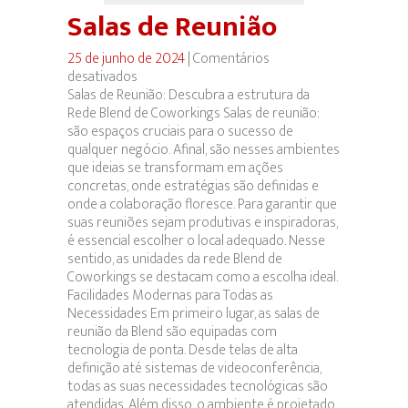
Salas de Reunião
25 de junho de 2024
|
Comentários
desativados
em
Salas de Reunião: Descubra a estrutura da
Salas
Rede Blend de Coworkings Salas de reunião:
de
são espaços cruciais para o sucesso de
Reunião
qualquer negócio. Afinal, são nesses ambientes
que ideias se transformam em ações
concretas, onde estratégias são definidas e
onde a colaboração floresce. Para garantir que
suas reuniões sejam produtivas e inspiradoras,
é essencial escolher o local adequado. Nesse
sentido, as unidades da rede Blend de
Coworkings se destacam como a escolha ideal.
Facilidades Modernas para Todas as
Necessidades Em primeiro lugar, as salas de
reunião da Blend são equipadas com
tecnologia de ponta. Desde telas de alta
definição até sistemas de videoconferência,
todas as suas necessidades tecnológicas são
atendidas. Além disso, o ambiente é projetado