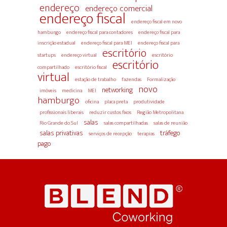
endereço
endereço comercial
endereço fiscal
endereço fiscal em novo
hamburgo
endereço fiscal para contadores
endereço fiscal para
inscrição estadual
endereço fiscal para MEI
endereço fiscal para
escritório
startups
endereço virtual
escritório
escritório
compartilhado
escritório fiscal
virtual
estação de trabalho
fazendas
Formalização
novo
networking
imóveis
medicina
MEI
hamburgo
oficina
placa preta
produtividade
profissionais liberais
reduzir custos fixos
Região Metropolitana
salas
Rio Grande do Sul
salas compartilhadas
salas de reunião
salas privativas
tráfego
serviços de recepção
terapias
pago