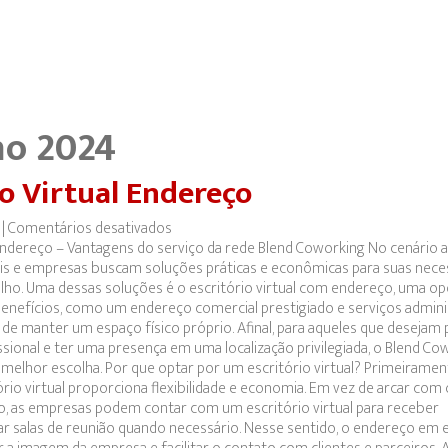
ho 2024
io Virtual Endereço
4
|
Comentários desativados
em
 Endereço – Vantagens do serviço da rede Blend Coworking No cenário a
Escritório
ais e empresas buscam soluções práticas e econômicas para suas nece
Virtual
lho. Uma dessas soluções é o escritório virtual com endereço, uma o
Endereço
enefícios, como um endereço comercial prestigiado e serviços admini
de manter um espaço físico próprio. Afinal, para aqueles que desejam 
ional e ter uma presença em uma localização privilegiada, o Blend Co
melhor escolha. Por que optar por um escritório virtual? Primeiramen
ório virtual proporciona flexibilidade e economia. Em vez de arcar com
co, as empresas podem contar com um escritório virtual para receber
ar salas de reunião quando necessário. Nesse sentido, o endereço em e