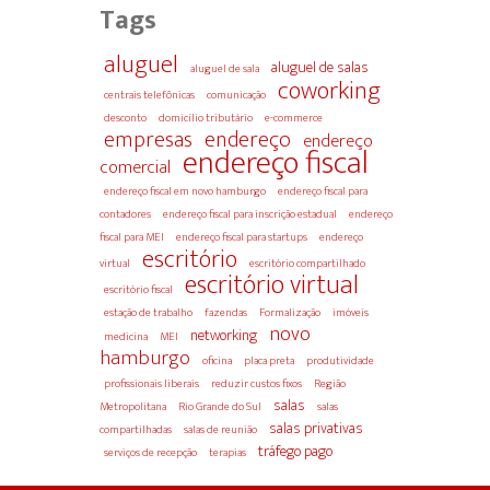
Tags
aluguel
aluguel de salas
aluguel de sala
coworking
centrais telefônicas
comunicação
desconto
domicílio tributário
e-commerce
empresas
endereço
endereço
endereço fiscal
comercial
endereço fiscal em novo hamburgo
endereço fiscal para
contadores
endereço fiscal para inscrição estadual
endereço
fiscal para MEI
endereço fiscal para startups
endereço
escritório
virtual
escritório compartilhado
escritório virtual
escritório fiscal
estação de trabalho
fazendas
Formalização
imóveis
novo
networking
medicina
MEI
hamburgo
oficina
placa preta
produtividade
profissionais liberais
reduzir custos fixos
Região
salas
Metropolitana
Rio Grande do Sul
salas
salas privativas
compartilhadas
salas de reunião
tráfego pago
serviços de recepção
terapias