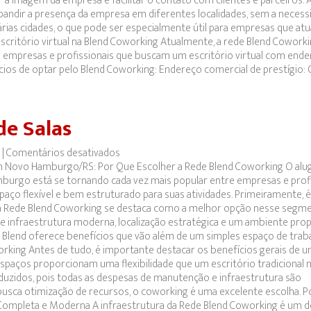
 a imagem da empresa e facilitar o contato com clientes e parceiros. 
expandir a presença da empresa em diferentes localidades, sem a necess
em várias cidades, o que pode ser especialmente útil para empresas que a
scritório virtual na Blend Coworking Atualmente, a rede Blend Coworki
a empresas e profissionais que buscam um escritório virtual com ende
cios de optar pelo Blend Coworking: Endereço comercial de prestígio: 
de Salas
4
|
Comentários desativados
em
em Novo Hamburgo/RS: Por Que Escolher a Rede Blend Coworking O alu
Aluguel
burgo está se tornando cada vez mais popular entre empresas e profi
de
ço flexível e bem estruturado para suas atividades. Primeiramente, é
Salas
a Rede Blend Coworking se destaca como a melhor opção nesse segm
infraestrutura moderna, localização estratégica e um ambiente prop
 Blend oferece benefícios que vão além de um simples espaço de traba
rking Antes de tudo, é importante destacar os benefícios gerais de 
spaços proporcionam uma flexibilidade que um escritório tradicional 
eduzidos, pois todas as despesas de manutenção e infraestrutura são
busca otimização de recursos, o coworking é uma excelente escolha. P
Completa e Moderna A infraestrutura da Rede Blend Coworking é um d