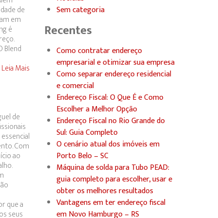
Além
idade de
Sem categoria
tuam em
Recentes
ng é
reço.
O Blend
Como contratar endereço
empresarial e otimizar sua empresa
Leia Mais
Como separar endereço residencial
e comercial
Endereço Fiscal: O Que É e Como
Escolher a Melhor Opção
guel de
Endereço Fiscal no Rio Grande do
ssionais
Sul: Guia Completo
 essencial
O cenário atual dos imóveis em
ento. Com
ício ao
Porto Belo – SC
lho.
Máquina de solda para Tubo PEAD:
um
guia completo para escolher, usar e
não
obter os melhores resultados
Vantagens em ter endereço fiscal
or que a
os seus
em Novo Hamburgo – RS