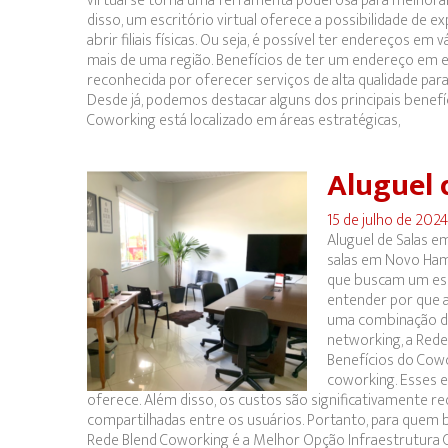
virtual se torna uma ferramenta poderosa para melhorar
disso, um escritório virtual oferece a possibilidade de 
abrir filiais físicas. Ou seja, é possível ter endereços 
mais de uma região. Benefícios de ter um endereço em e
reconhecida por oferecer serviços de alta qualidade par
Desde já, podemos destacar alguns dos principais benefí
Coworking está localizado em áreas estratégicas,
Aluguel 
15 de julho de 202
Aluguel de Salas 
salas em Novo Ham
que buscam um espa
entender por que 
uma combinação de 
networking, a Rede
Benefícios do Cowo
coworking. Esses e
oferece. Além disso, os custos são significativamente r
compartilhadas entre os usuários. Portanto, para quem 
Rede Blend Coworking é a Melhor Opção Infraestrutura 