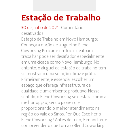
Estação de Trabalho
30 de junho de 2024
|
Comentários
desativados
em
Estação de Trabalho em Novo Hamburgo:
Estação
Conheça a opção de aluguel no Blend
de
Coworking Procurar um local ideal para
Trabalho
trabalhar pode ser desafiador, especialmente
em uma cidade como Novo Hamburgo. No
entanto, o aluguel de estação de trabalho tem
se mostrado uma solução eficaz e prática.
Primeiramente, é essencial escolher um
espaço que ofereça infraestrutura de
qualidade e um ambiente produtivo. Nesse
sentido, o Blend Coworking se destaca como a
melhor opção, sendo pioneiro e
proporcionando o melhor atendimento na
região do Vale do Sinos. Por Que Escolher o
Blend Coworking? Antes de tudo, é importante
compreender o que torna o Blend Coworking