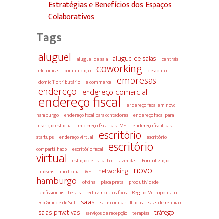
Estratégias e Benefícios dos Espaços
Colaborativos
Tags
aluguel
aluguel de salas
aluguel de sala
centrais
coworking
telefônicas
comunicação
desconto
empresas
domicílio tributário
e-commerce
endereço
endereço comercial
endereço fiscal
endereço fiscal em novo
hamburgo
endereço fiscal para contadores
endereço fiscal para
inscrição estadual
endereço fiscal para MEI
endereço fiscal para
escritório
startups
endereço virtual
escritório
escritório
compartilhado
escritório fiscal
virtual
estação de trabalho
fazendas
Formalização
novo
networking
imóveis
medicina
MEI
hamburgo
oficina
placa preta
produtividade
profissionais liberais
reduzir custos fixos
Região Metropolitana
salas
Rio Grande do Sul
salas compartilhadas
salas de reunião
salas privativas
tráfego
serviços de recepção
terapias