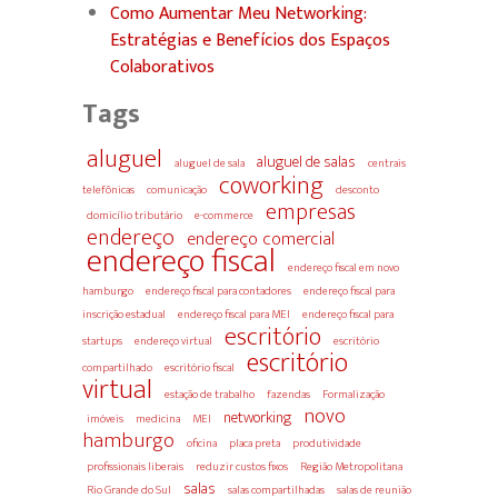
Como Aumentar Meu Networking:
Estratégias e Benefícios dos Espaços
Colaborativos
Tags
aluguel
aluguel de salas
aluguel de sala
centrais
coworking
telefônicas
comunicação
desconto
empresas
domicílio tributário
e-commerce
endereço
endereço comercial
endereço fiscal
endereço fiscal em novo
hamburgo
endereço fiscal para contadores
endereço fiscal para
inscrição estadual
endereço fiscal para MEI
endereço fiscal para
escritório
startups
endereço virtual
escritório
escritório
compartilhado
escritório fiscal
virtual
estação de trabalho
fazendas
Formalização
novo
networking
imóveis
medicina
MEI
hamburgo
oficina
placa preta
produtividade
profissionais liberais
reduzir custos fixos
Região Metropolitana
salas
Rio Grande do Sul
salas compartilhadas
salas de reunião