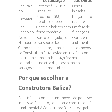
Localização
das Obras
Sapucaia
Próximo à BR-116 e
Obras
do Sul
Trensurb
iniciadas
Próximo à GM,
Lançamento
Gravataí
escolas e shoppings
recente
São
Centro e bairros com
Em fase de
Leopoldo
forte comércio
fundações
Novo
Bairro planejado, com
Obras em
Hamburgo
transporte fácil
andamento
Como se pode notar, os apartamentos novos
da Construtora Baliza estão em regiões com
estrutura completa. Isso significa mais
comodidade no dia a dia, acesso rápido a
serviços e melhor mobilidade.
Por que escolher a
Construtora Baliza?
A decisão de comprar um imóvel não pode ser
impulsiva. Portanto, conhecer a construtora é
fundamental. A Construtora Baliza preza pela