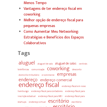
Menos Tempo
Vantagens de ter endereço fiscal em
coworking
Melhor opção de endereço fiscal para
pequenas empresas
Como Aumentar Meu Networking:
Estratégias e Benefícios dos Espaços
Colaborativos
Tags
aluguel
aluguel de salas
aluguel de sala
centrais
coworking
telefônicas
comunicação
desconto
empresas
domicílio tributário
e-commerce
endereço
endereço comercial
endereço fiscal
endereço fiscal em novo
hamburgo
endereço fiscal para contadores
endereço fiscal para
inscrição estadual
endereço fiscal para MEI
endereço fiscal para
escritório
startups
endereço virtual
escritório
escritório