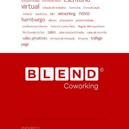
compartilhado
escritório fiscal
virtual
estação de trabalho
fazendas
Formalização
novo
networking
imóveis
medicina
MEI
hamburgo
oficina
placa preta
produtividade
profissionais liberais
reduzir custos fixos
Região Metropolitana
salas
Rio Grande do Sul
salas compartilhadas
salas de reunião
salas privativas
tráfego
serviços de recepção
terapias
pago
ENDEREÇO