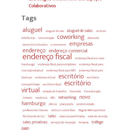
Colaborativos
Tags
aluguel
aluguel de salas
aluguel de sala
centrais
coworking
telefônicas
comunicação
desconto
empresas
domicílio tributário
e-commerce
endereço
endereço comercial
endereço fiscal
endereço fiscal em novo
hamburgo
endereço fiscal para contadores
endereço fiscal para
inscrição estadual
endereço fiscal para MEI
endereço fiscal para
escritório
startups
endereço virtual
escritório
escritório
compartilhado
escritório fiscal
virtual
estação de trabalho
fazendas
Formalização
novo
networking
imóveis
medicina
MEI
hamburgo
oficina
placa preta
produtividade
profissionais liberais
reduzir custos fixos
Região Metropolitana
salas
Rio Grande do Sul
salas compartilhadas
salas de reunião
salas privativas
tráfego
serviços de recepção
terapias
pago