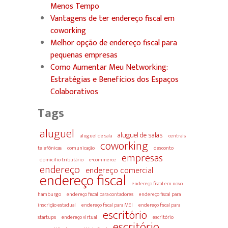
Menos Tempo
Vantagens de ter endereço fiscal em
coworking
Melhor opção de endereço fiscal para
pequenas empresas
Como Aumentar Meu Networking:
Estratégias e Benefícios dos Espaços
Colaborativos
Tags
aluguel
aluguel de salas
aluguel de sala
centrais
coworking
telefônicas
comunicação
desconto
empresas
domicílio tributário
e-commerce
endereço
endereço comercial
endereço fiscal
endereço fiscal em novo
hamburgo
endereço fiscal para contadores
endereço fiscal para
inscrição estadual
endereço fiscal para MEI
endereço fiscal para
escritório
startups
endereço virtual
escritório
escritório