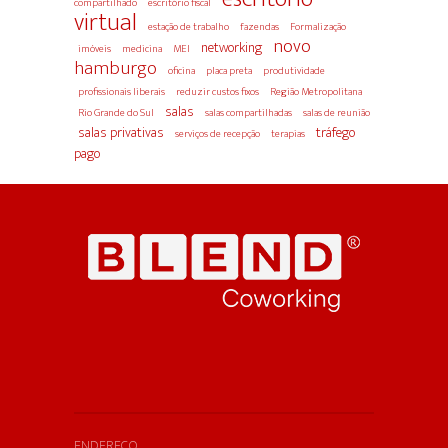
compartilhado
escritório fiscal
virtual
estação de trabalho
fazendas
Formalização
novo
networking
imóveis
medicina
MEI
hamburgo
oficina
placa preta
produtividade
profissionais liberais
reduzir custos fixos
Região Metropolitana
salas
Rio Grande do Sul
salas compartilhadas
salas de reunião
salas privativas
tráfego
serviços de recepção
terapias
pago
ENDEREÇO