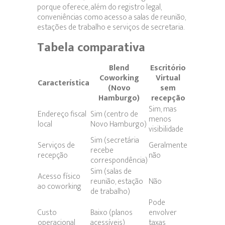
porque oferece, além do registro legal,
conveniências como acesso a salas de reunião,
estações de trabalho e serviços de secretaria.
Tabela comparativa
Blend
Escritório
Coworking
Virtual
Característica
(Novo
sem
Hamburgo)
recepção
Sim, mas
Endereço fiscal
Sim (centro de
menos
local
Novo Hamburgo)
visibilidade
Sim (secretária
Serviços de
Geralmente
recebe
recepção
não
correspondência)
Sim (salas de
Acesso físico
reunião, estação
Não
ao coworking
de trabalho)
Pode
Custo
Baixo (planos
envolver
operacional
acessíveis)
taxas