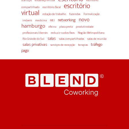
startups
endereço virtual
escritório
escritório
compartilhado
escritório fiscal
virtual
estação de trabalho
fazendas
Formalização
novo
networking
imóveis
medicina
MEI
hamburgo
oficina
placa preta
produtividade
profissionais liberais
reduzir custos fixos
Região Metropolitana
salas
Rio Grande do Sul
salas compartilhadas
salas de reunião
salas privativas
tráfego
serviços de recepção
terapias
pago