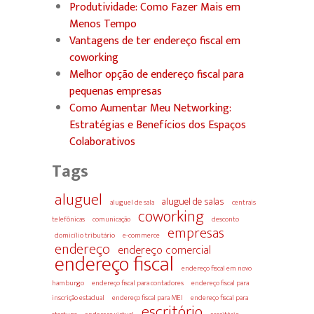
Produtividade: Como Fazer Mais em
Menos Tempo
Vantagens de ter endereço fiscal em
coworking
Melhor opção de endereço fiscal para
pequenas empresas
Como Aumentar Meu Networking:
Estratégias e Benefícios dos Espaços
Colaborativos
Tags
aluguel
aluguel de salas
aluguel de sala
centrais
coworking
telefônicas
comunicação
desconto
empresas
domicílio tributário
e-commerce
endereço
endereço comercial
endereço fiscal
endereço fiscal em novo
hamburgo
endereço fiscal para contadores
endereço fiscal para
inscrição estadual
endereço fiscal para MEI
endereço fiscal para
escritório