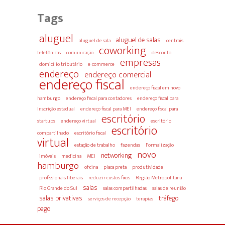
Tags
aluguel
aluguel de salas
aluguel de sala
centrais
coworking
telefônicas
comunicação
desconto
empresas
domicílio tributário
e-commerce
endereço
endereço comercial
endereço fiscal
endereço fiscal em novo
hamburgo
endereço fiscal para contadores
endereço fiscal para
inscrição estadual
endereço fiscal para MEI
endereço fiscal para
escritório
startups
endereço virtual
escritório
escritório
compartilhado
escritório fiscal
virtual
estação de trabalho
fazendas
Formalização
novo
networking
imóveis
medicina
MEI
hamburgo
oficina
placa preta
produtividade
profissionais liberais
reduzir custos fixos
Região Metropolitana
salas
Rio Grande do Sul
salas compartilhadas
salas de reunião
salas privativas
tráfego
serviços de recepção
terapias
pago