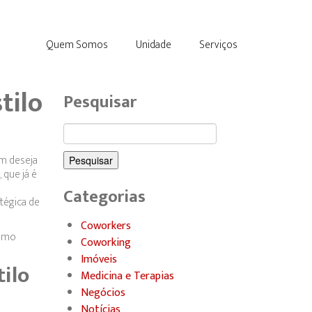
Quem Somos
Unidade
Serviços
tilo
Pesquisar
Pesquisar
por:
m deseja
 que já é
Categorias
tégica de
Coworkers
como
Coworking
Imóveis
ilo
Medicina e Terapias
Negócios
Notícias