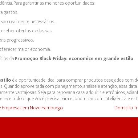
ência. Para garantir as melhores oportunidades:
a gastos.
ns são realmente necessários.
receber ofertas exclusivas.
pons progressivos.
oferecer maior economia.
ícios da
Promoção Black Friday: economize em grande estilo
.
stilo
é a oportunidade ideal para comprar produtos desejados com 
tas. Quando aproveitada com planejamento, análise e atenção, essa data
ente vantajosas. Seja para renovar a casa, adquirir eletrônicos, adian
oferece tudo o que você precisa para economizar com inteligência e esti
is e Empresas em Novo Hamburgo
Domicílio T