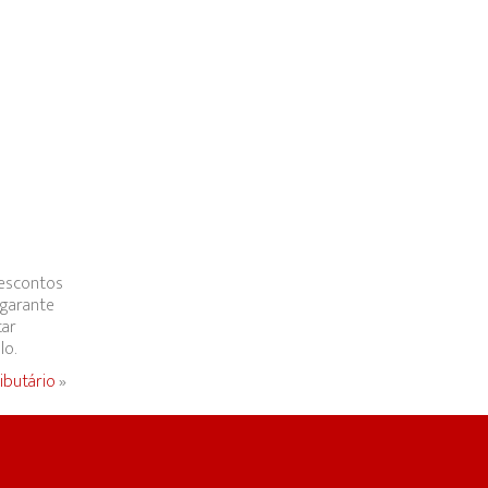
descontos
 garante
tar
lo.
ributário
»