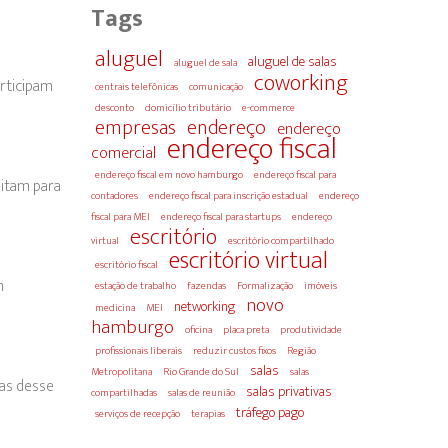
Tags
aluguel
aluguel de salas
aluguel de sala
coworking
rticipam
centrais telefônicas
comunicação
desconto
domicílio tributário
e-commerce
empresas
endereço
endereço
endereço fiscal
comercial
endereço fiscal em novo hamburgo
endereço fiscal para
eitam para
contadores
endereço fiscal para inscrição estadual
endereço
fiscal para MEI
endereço fiscal para startups
endereço
escritório
virtual
escritório compartilhado
escritório virtual
escritório fiscal
m
estação de trabalho
fazendas
Formalização
imóveis
novo
networking
medicina
MEI
hamburgo
oficina
placa preta
produtividade
profissionais liberais
reduzir custos fixos
Região
salas
Metropolitana
Rio Grande do Sul
salas
ras desse
salas privativas
compartilhadas
salas de reunião
tráfego pago
serviços de recepção
terapias