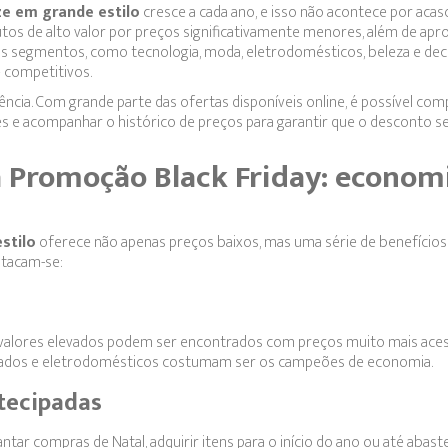
e em grande estilo
cresce a cada ano, e isso não acontece por acas
os de alto valor por preços significativamente menores, além de apro
s segmentos, como tecnologia, moda, eletrodomésticos, beleza e dec
 competitivos.
ência. Com grande parte das ofertas disponíveis online, é possível com
res e acompanhar o histórico de preços para garantir que o desconto se
a Promoção Black Friday: econom
stilo
oferece não apenas preços baixos, mas uma série de benefícios
estacam-se:
alores elevados podem ser encontrados com preços muito mais acess
ejados e eletrodomésticos costumam ser os campeões de economia.
tecipadas
tar compras de Natal, adquirir itens para o início do ano ou até abast