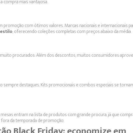
a compra mais vantajosa.
em promoção com ótimos valores. Marcas nacionais e internacionais pa
estilo
, oferecendo coleções completas com preços abaixo da média.
ão muito procurados. Além dos descontos, muitos consumidores aprov
ão sempre destaques. Kits promocionais e combos especiais se torna
 e mesas entram na lista de produtos com grande procura, já que comp
s fora da temporada de promoção.
ão Black Friday: economize em