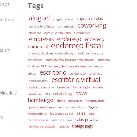
Tags
o dos
aluguel
aluguel de salas
evenindo
aluguel de sala
coworking
centrais telefônicas
comunicação
desconto
domicílio tributário
e-commerce
empresas
endereço
endereço
endereço fiscal
comercial
sta em
endereço fiscal em novo hamburgo
endereço fiscal para
contadores
endereço fiscal para inscrição estadual
endereço
fiscal para MEI
endereço fiscal para startups
endereço
escritório
virtual
escritório compartilhado
escritório virtual
escritório fiscal
estação de trabalho
fazendas
Formalização
imóveis
novo
ilidade e
networking
medicina
MEI
hamburgo
oficina
placa preta
produtividade
profissionais liberais
reduzir custos fixos
Região
salas
Metropolitana
Rio Grande do Sul
salas
al.
salas privativas
compartilhadas
salas de reunião
tráfego pago
serviços de recepção
terapias