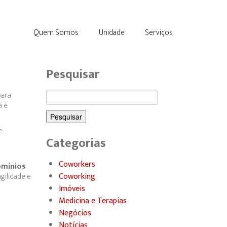
Quem Somos
Unidade
Serviços
Pesquisar
para
Pesquisar
a é
por:
e
Categorias
Coworkers
omínios
gilidade e
Coworking
Imóveis
Medicina e Terapias
Negócios
Notícias