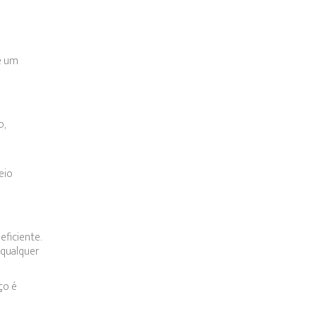
e um
o,
eio
ficiente.
 qualquer
ço é