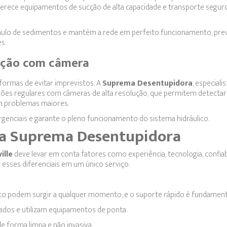
erece equipamentos de sucção de alta capacidade e transporte segur
acúmulo de sedimentos e mantém a rede em perfeito funcionamento, pr
s.
peção com câmera
formas de evitar imprevistos. A
Suprema Desentupidora
, especiali
peções regulares com câmeras de alta resolução, que permitem detectar
em problemas maiores.
enciais e garante o pleno funcionamento do sistema hidráulico.
 a Suprema Desentupidora
ille
deve levar em conta fatores como experiência, tecnologia, confiab
esses diferenciais em um único serviço.
 podem surgir a qualquer momento, e o suporte rápido é fundament
ados e utilizam equipamentos de ponta.
e forma limpa e não invasiva.