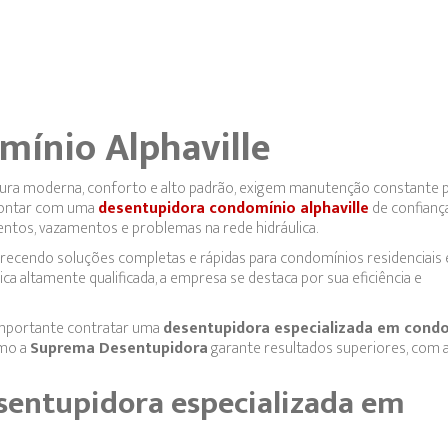
mínio Alphaville
utura moderna, conforto e alto padrão, exigem manutenção constante 
 contar com uma
desentupidora condomínio alphaville
de confianç
entos, vazamentos e problemas na rede hidráulica.
erecendo soluções completas e rápidas para condomínios residenciais 
 altamente qualificada, a empresa se destaca por sua eficiência e
 importante contratar uma
desentupidora especializada em cond
omo a
Suprema Desentupidora
garante resultados superiores, com a
sentupidora especializada em