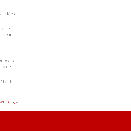
s, estão o
cio de
das para
orto e o
uso de
aville.
oworking
»