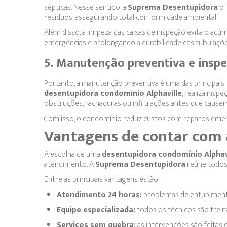
sépticas. Nesse sentido, a
Suprema Desentupidora
of
resíduos, assegurando total conformidade ambiental.
Além disso, a limpeza das caixas de inspeção evita o 
emergências e prolongando a durabilidade das tubulaçõe
5. Manutenção preventiva e ins
Portanto, a manutenção preventiva é uma das principais 
desentupidora condomínio Alphaville
, realiza ins
obstruções, rachaduras ou infiltrações antes que caus
Com isso, o condomínio reduz custos com reparos emerg
Vantagens de contar com
A escolha de uma
desentupidora condomínio Alphav
atendimento. A
Suprema Desentupidora
reúne todos 
Entre as principais vantagens estão:
Atendimento 24 horas:
problemas de entupimento
Equipe especializada:
todos os técnicos são trein
Serviços sem quebra:
as intervenções são feitas d