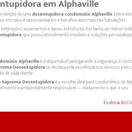
tupidora em Alphaville
ntervenção de uma
desentupidora condomínio Alphaville
. Entre ele
xo em ralos e vasos sanitários e barulhos anormais nas tubulações.
infiltrações, vazamentos e danos estruturais. Portanto, ao menor indí
ntupidora
, que possui atendimento imediato e soluções personaliza
domínio Alphaville
é indispensável para garantir a segurança, o conf
prema Desentupidora
se destaca pela excelência nos serviços, pelo 
o de cada cliente.
a
Suprema Desentupidora
é a escolha ideal para condomínios de Alph
, eficiente e ambientalmente responsável — exatamente o que o seu
Essência do C