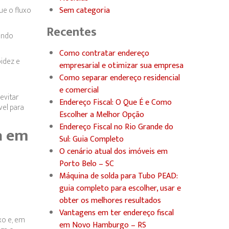
ue o fluxo
Sem categoria
Recentes
endo
Como contratar endereço
idez e
empresarial e otimizar sua empresa
Como separar endereço residencial
e comercial
evitar
Endereço Fiscal: O Que É e Como
vel para
Escolher a Melhor Opção
Endereço Fiscal no Rio Grande do
a em
Sul: Guia Completo
O cenário atual dos imóveis em
Porto Belo – SC
Máquina de solda para Tubo PEAD:
guia completo para escolher, usar e
obter os melhores resultados
Vantagens em ter endereço fiscal
xo e, em
em Novo Hamburgo – RS