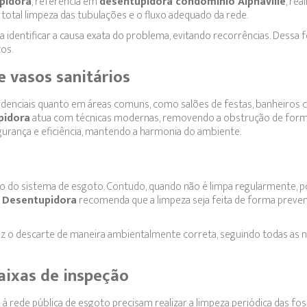
pidora
, referência em
desentupidora condomínio Alphaville
, rea
total limpeza das tubulações e o fluxo adequado da rede.
 identificar a causa exata do problema, evitando recorrências. Dessa 
os.
e vasos sanitários
denciais quanto em áreas comuns, como salões de festas, banheiros c
pidora
atua com técnicas modernas, removendo a obstrução de form
gurança e eficiência, mantendo a harmonia do ambiente.
to do sistema de esgoto. Contudo, quando não é limpa regularmente, 
 Desentupidora
recomenda que a limpeza seja feita de forma preven
az o descarte de maneira ambientalmente correta, seguindo todas as
caixas de inspeção
rede pública de esgoto precisam realizar a limpeza periódica das fo